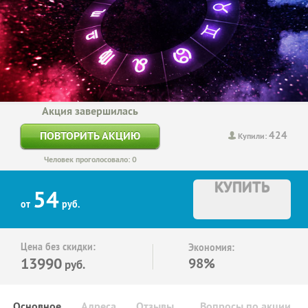
Акция завершилась
424
ПОВТОРИТЬ АКЦИЮ
Купили:
Человек проголосовало: 0
КУПИТЬ
54
от
руб.
Цена без скидки:
Экономия:
13990
98%
руб.
Основное
Адреса
Отзывы
Вопросы по акции