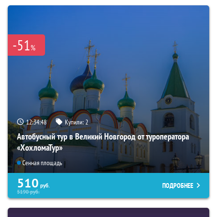
-51
%
12:34:47
Купили:
2
Автобусный тур в Великий Новгород от туроператора
«ХохломаТур»
Сенная площадь
510
ПОДРОБНЕЕ
руб.
5190
руб.