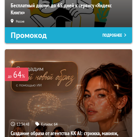
Бесплатный доступ до 45 дней к сервису «Яндекс
Книги»
Россия
Промокод
ПОДРОБНЕЕ
64
%
до
12:34:47
Купили:
64
Создание образа от агентства KK AI: стрижка, макияж,