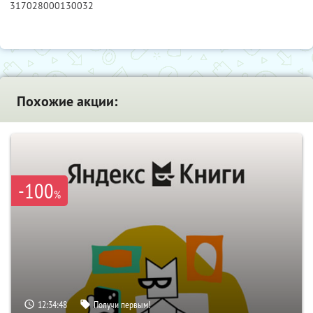
317028000130032
Похожие акции:
-100
%
12:34:47
Получи первым!