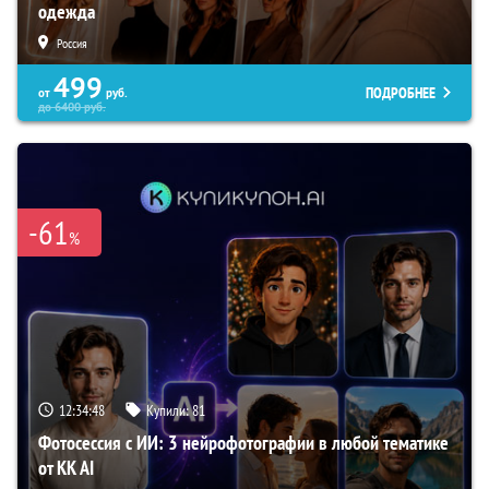
одежда
Россия
499
ПОДРОБНЕЕ
от
руб.
до
6400
руб.
-61
%
12:34:47
Купили:
81
Фотосессия с ИИ: 3 нейрофотографии в любой тематике
от KK AI