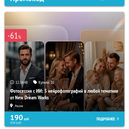
-61
%
12:34:47
Купили:
10
Фотосессия с ИИ: 5 нейрофотографий в любой тематике
от New Dream Works
Россия
190
ПОДРОБНЕЕ
руб.
490
руб.