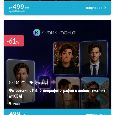
499
ПОДРОБНЕЕ
от
руб.
до
6400
руб.
-61
%
13:21:06
Купили:
81
Фотосессия с ИИ: 3 нейрофотографии в любой тематике
от KK AI
Россия
499