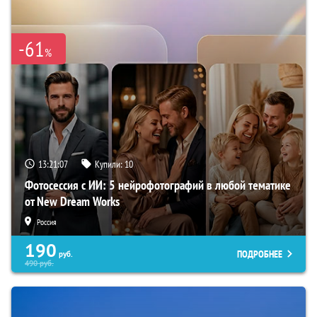
-61
%
13:21:06
Купили:
10
Фотосессия с ИИ: 5 нейрофотографий в любой тематике
от New Dream Works
Россия
190
ПОДРОБНЕЕ
руб.
490
руб.