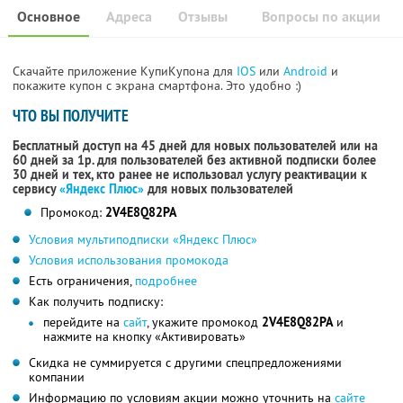
Основное
Адреса
Отзывы
Вопросы по акции
Скачайте приложение КупиКупона для
IOS
или
Android
и
покажите купон с экрана смартфона. Это удобно :)
ЧТО ВЫ ПОЛУЧИТЕ
Бесплатный доступ на 45 дней для новых пользователей или на
60 дней за 1р. для пользователей без активной подписки более
30 дней и тех, кто ранее не использовал услугу реактивации к
сервису
«Яндекс Плюс»
для новых пользователей
Промокод:
2V4E8Q82PA
Условия мультиподписки «Яндекс Плюс»
Условия использования промокода
Есть ограничения,
подробнее
Как получить подписку:
перейдите на
сайт
, укажите промокод
2V4E8Q82PA
и
нажмите на кнопку «Активировать»
Скидка не суммируется с другими спецпредложениями
компании
Информацию по условиям акции можно уточнить на
сайте