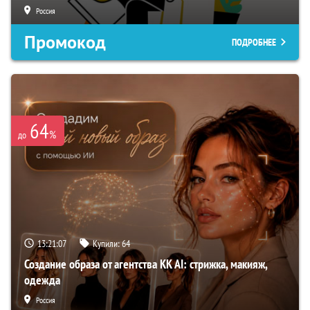
Россия
Промокод
ПОДРОБНЕЕ
64
%
до
13:21:06
Купили:
64
Создание образа от агентства KK AI: стрижка, макияж,
одежда
Россия