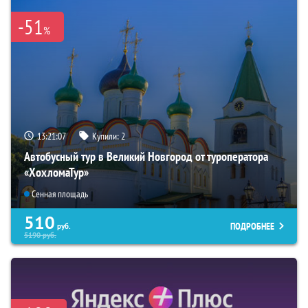
-51
%
13:21:06
Купили:
2
Автобусный тур в Великий Новгород от туроператора
«ХохломаТур»
Сенная площадь
510
ПОДРОБНЕЕ
руб.
5190
руб.