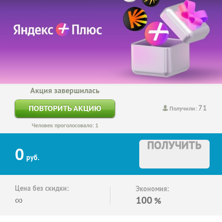
Акция завершилась
71
ПОВТОРИТЬ АКЦИЮ
Получили:
Человек проголосовало: 1
ПОЛУЧИТЬ
0
руб.
Цена без скидки:
Экономия:
∞
100
%