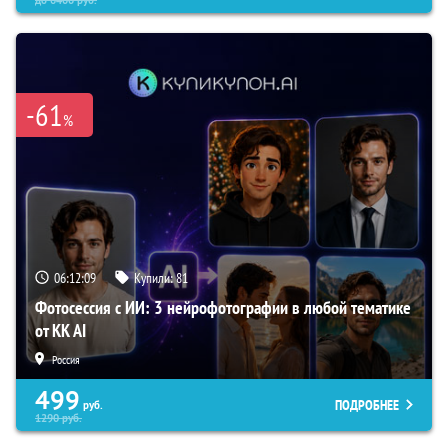
-61
%
06:12:08
Купили:
81
Фотосессия с ИИ: 3 нейрофотографии в любой тематике
от KK AI
Россия
499
ПОДРОБНЕЕ
руб.
1290
руб.