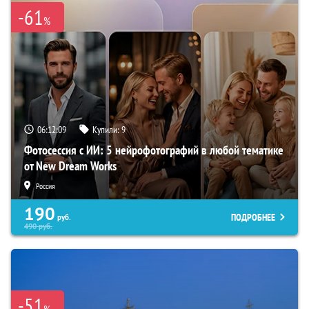
-61
%
06:12:08
Купили:
9
Фотосессия с ИИ: 5 нейрофотографий в любой тематике
от New Dream Works
Россия
190
ПОДРОБНЕЕ
руб.
490
руб.
-51