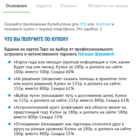
Основное
Адреса
Отзывы
Вопросы по акции
Скачайте приложение КупиКупона для
IOS
или
Android
и
покажите купон с экрана смартфона. Это удобно :)
ЧТО ВЫ ПОЛУЧИТЕ ПО КУПОНУ
Гадание на картах Таро на выбор от профессионального
астролога и потомственного таролога
Натальи Шуваевой
«Карта года или месяца» (краткая информация о том, каким
будет год или месяц). Купон за 100р. и доплата на сайте:
100р. вместо 500р. Скидка 60%
«На решение» (позволяет оказать помощь в принятии того
или иного решения). Купон за 155р. и доплата на сайте:
155р. вместо 800р. Скидка 61%
«Выбор пути» (показывает путь к достижению цели). Купон
за 155р. и доплата на сайте: 155р. вместо 800р. Скидка 61%
«Астрологический круг» (охватывает все области жизни на
предстоящий год). Купон за 180р. и доплата на сайте: 180р.
вместо 800р. Скидка 55%
«Отношения» (показывает, как партнеры относятся друг к
другу на разных уровнях). Купон за 180р. и доплата на сайте:
180р. вместо 800р. Скидка 55%