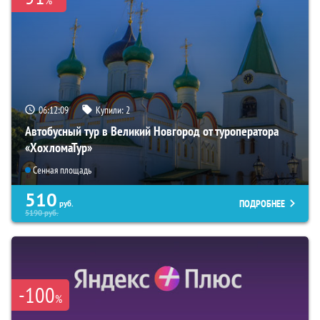
%
06:12:08
Купили:
2
Автобусный тур в Великий Новгород от туроператора
«ХохломаТур»
Сенная площадь
510
ПОДРОБНЕЕ
руб.
5190
руб.
-100
%