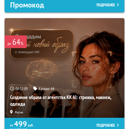
Промокод
ПОДРОБНЕЕ
64
%
до
06:12:08
Купили:
64
Создание образа от агентства KK AI: стрижка, макияж,
одежда
Россия
499
ПОДРОБНЕЕ
от
руб.
до
6400
руб.