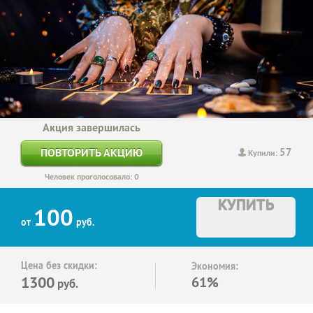
Акция завершилась
57
ПОВТОРИТЬ АКЦИЮ
Купили:
Человек проголосовало: 0
КУПИТЬ
100
от
руб.
Цена без скидки:
Экономия:
1300
61%
руб.