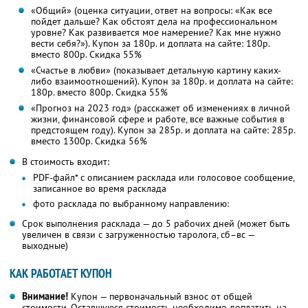
«Общий» (оценка ситуации, ответ на вопросы: «Как все
пойдет дальше? Как обстоят дела на профессиональном
уровне? Как развивается мое намерение? Как мне нужно
вести себя?»). Купон за 180р. и доплата на сайте: 180р.
вместо 800р. Скидка 55%
«Счастье в любви» (показывает детальную картину каких-
либо взаимоотношений). Купон за 180р. и доплата на сайте:
180р. вместо 800р. Скидка 55%
«Прогноз на 2023 год» (расскажет об изменениях в личной
жизни, финансовой сфере и работе, все важные события в
предстоящем году). Купон за 285р. и доплата на сайте: 285р.
вместо 1300р. Скидка 56%
В стоимость входит:
PDF-файл* с описанием расклада или голосовое сообщение,
записанное во время расклада
фото расклада по выбранному направлению:
Срок выполнения расклада — до 5 рабочих дней (может быть
увеличен в связи с загруженностью таролога, сб–вс —
выходные)
КАК РАБОТАЕТ КУПОН
Внимание!
Купон — первоначальный взнос от общей
стоимости. Оставшуюся стоимость необходимо доплатить на